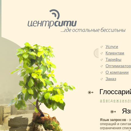
Услуги
Клиентам
Тарифы
Оптимизато
О компании
Заказ
Глоссари
а
б
в
г
д
е
ж
з
и
к
л
Яз
Язык запросов
- 
операций и синтак
ограничения списк