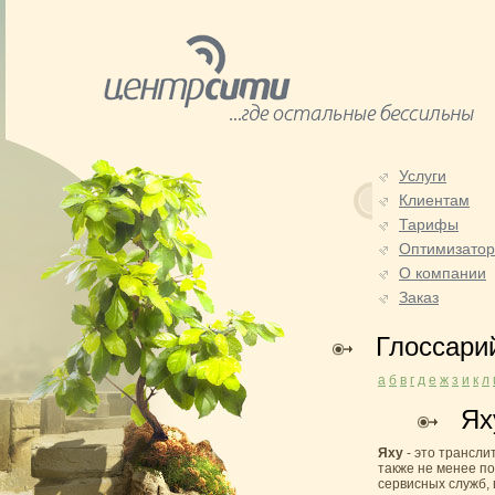
Услуги
Клиентам
Тарифы
Оптимизато
О компании
Заказ
Глоссари
а
б
в
г
д
е
ж
з
и
к
л
Ях
Яху
- это трансли
также не менее п
сервисных служб, 