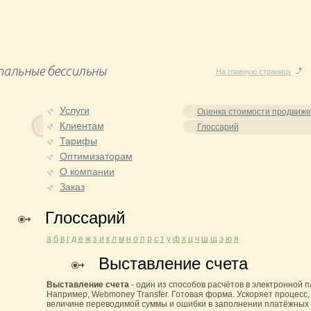
На главную страницу
Услуги
Оценка стоимости продвиж
Клиентам
Глоссарий
Тарифы
Оптимизаторам
О компании
Заказ
Глоссарий
а
б
в
г
д
е
ж
з
и
к
л
м
н
о
п
р
с
т
у
ф
х
ц
ч
ш
щ
э
ю
я
Выставление счета
Выставление счета
- один из способов расчётов в электронной 
Например, Webmoney Transfer. Готовая форма. Ускоряет процесс,
величине переводимой суммы и ошибки в заполнении платёжных 