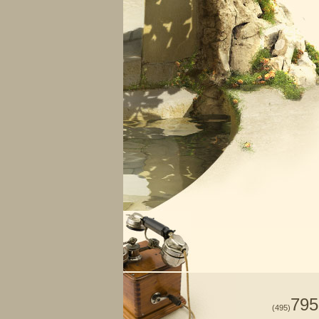
795
(495)