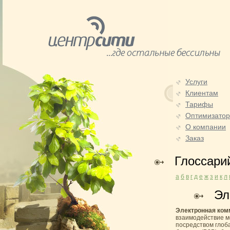
Услуги
Клиентам
Тарифы
Оптимизато
О компании
Заказ
Глоссари
а
б
в
г
д
е
ж
з
и
к
л
Эл
Электронная ком
взаимодействие м
посредством глоб