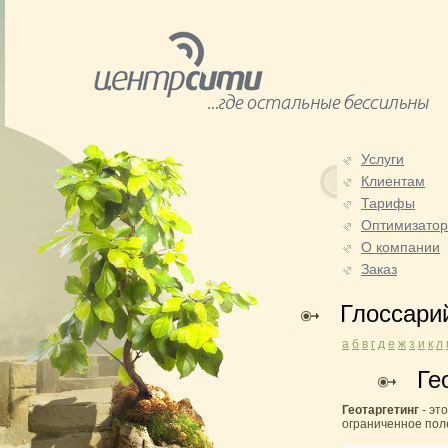
Услуги
Клиентам
Тарифы
Оптимизато
О компании
Заказ
Глоссари
а
б
в
г
д
е
ж
з
и
к
л
Ге
Геотаргетинг
- эт
ограниченное пол