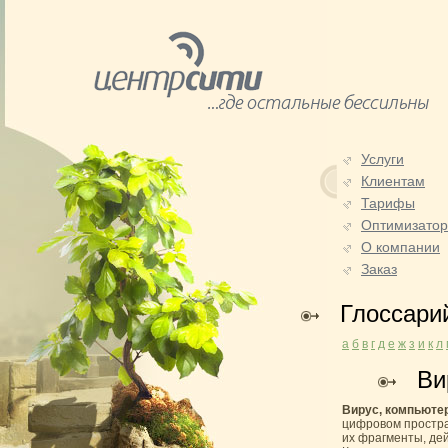
Услуги
Клиентам
Тарифы
Оптимизато
О компании
Заказ
Глоссари
а
б
в
г
д
е
ж
з
и
к
л
Ви
Вирус, компьюте
цифровом простра
их фрагменты, дей